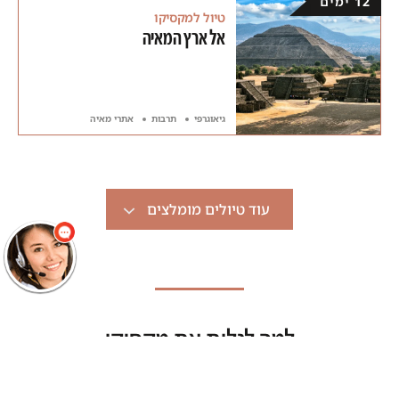
12 ימים
טיול למקסיקו
אל ארץ המאיה
גיאוגרפי
תרבות
אתרי מאיה
שלום
אני הנציגה
הוירטואלית של
מוסקט! צריך עזרה?
התחל שיחה.
עוד טיולים מומלצים
למה לגלות את מקסיקו
עם מוסקט?