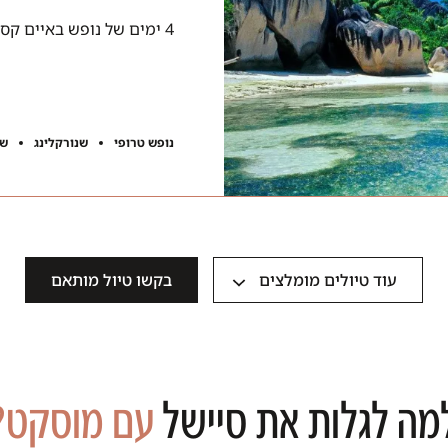
4 ימים של נופש באיים קסומים. בואו להנות מחוויה אקזוטית ורגועה.
נופש טרופי
שנורקלינג
שי
עוד טיולים מומלצים
בקשו טיול מותאם
מה לגלות את סיישל
עם מוסקט?