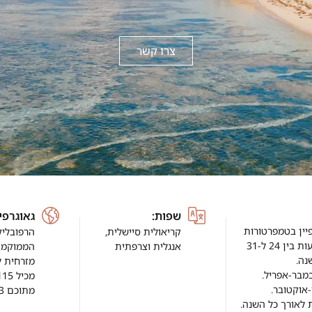
צרו קשר
שפות:
גאוגרפי
יין בטמפרטורות
קריאולית סיישלית,
הרפובליק
ן 24 ל-31
אנגלית וצרפתית
הממוקמת באו
נה.
מזרחית ל
מבר-אפריל.
מכיל 115 איים, ששטחם הכולל הוא 455 קמ״ר,
אוקטובר.
מתוכם 33 מאוכלסים.
 לאורך כל השנה.