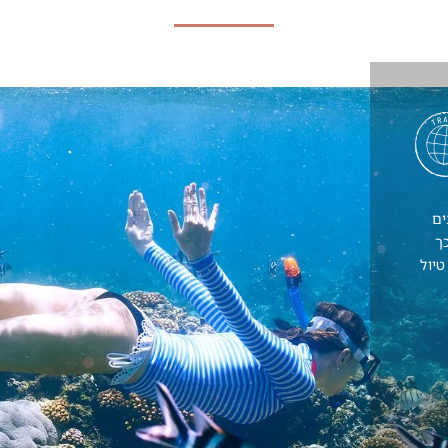
ים
ך
טיול