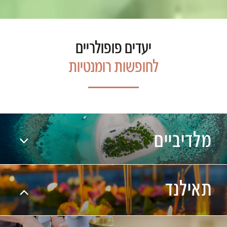
יעדים פופולריים
לחופשות רומנטיות
מלדיביים
תאילנד