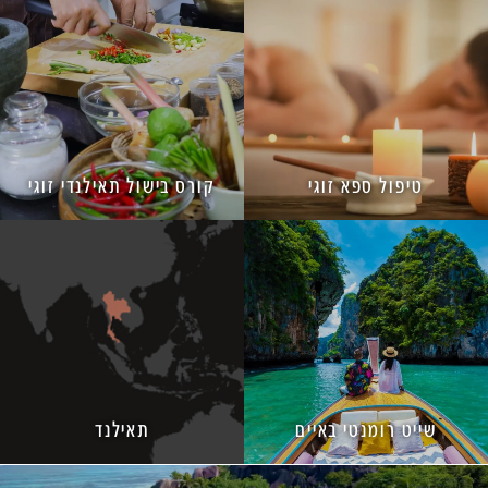
טיפול ספא זוגי
קורס בישול תאילנדי זוגי
שייט רומנטי באיים
תאילנד