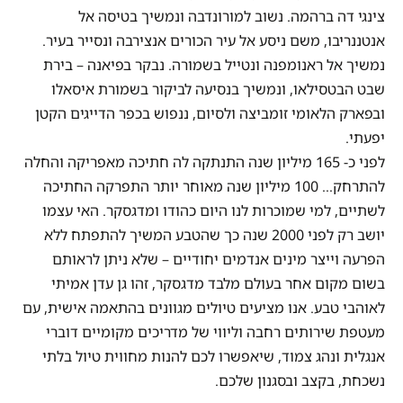
צינגי דה ברהמה. נשוב למורונדבה ונמשיך בטיסה אל
אנטננריבו, משם ניסע אל עיר הכורים אנצירבה ונסייר בעיר.
נמשיך אל ראנומפנה ונטייל בשמורה. נבקר בפיאנה – בירת
שבט הבטסילאו, ונמשיך בנסיעה לביקור בשמורת איסאלו
ובפארק הלאומי זומביצה ולסיום, ננפוש בכפר הדייגים הקטן
יפעתי.
לפני כ- 165 מיליון שנה התנתקה לה חתיכה מאפריקה והחלה
להתרחק… 100 מיליון שנה מאוחר יותר התפרקה החתיכה
לשתיים, למי שמוכרות לנו היום כהודו ומדגסקר. האי עצמו
יושב רק לפני 2000 שנה כך שהטבע המשיך להתפתח ללא
הפרעה וייצר מינים אנדמים יחודיים – שלא ניתן לראותם
בשום מקום אחר בעולם מלבד מדגסקר, זהו גן עדן אמיתי
לאוהבי טבע. אנו מציעים טיולים מגוונים בהתאמה אישית, עם
מעטפת שירותים רחבה וליווי של מדריכים מקומיים דוברי
אנגלית ונהג צמוד, שיאפשרו לכם להנות מחווית טיול בלתי
נשכחת, בקצב ובסגנון שלכם.