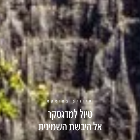
טיולים במוסקט
טיול למדגסקר
אל היבשת השמינית