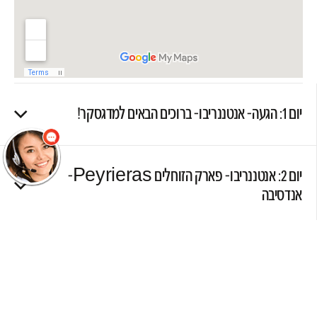
שלום
אני הנציגה
הוירטואלית של
מוסקט! צריך עזרה?
התחל שיחה.
יום 1: הגעה- אנטננריבו- ברוכים הבאים למדגסקר!
יום 2: אנטננריבו- פארק הזוחלים Peyrieras-
אנדסיבה
יום 3: אנדסיבה- פארק ואקונה "אי הלמורים"