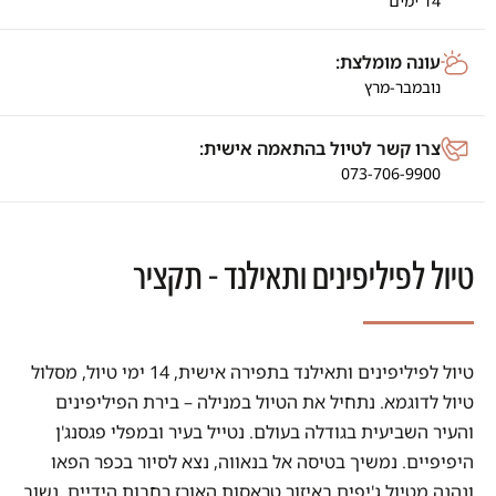
14 ימים
עונה מומלצת:
נובמבר-מרץ
צרו קשר לטיול בהתאמה אישית:
073-706-9900
טיול לפיליפינים ותאילנד - תקציר
טיול לפיליפינים ותאילנד בתפירה אישית, 14 ימי טיול, מסלול
טיול לדוגמא. נתחיל את הטיול במנילה – בירת הפיליפינים
והעיר השביעית בגודלה בעולם. נטייל בעיר ובמפלי פגסנג'ן
היפיפיים. נמשיך בטיסה אל בנאווה, נצא לסיור בכפר הפאו
ונהנה מטיול ג'יפים באיזור טראסות האורז רחבות הידיים. נשוב