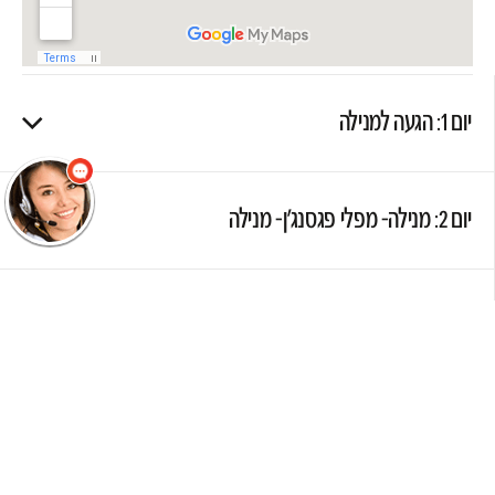
שלום
אני הנציגה
הוירטואלית של
מוסקט! צריך עזרה?
התחל שיחה.
יום 1: הגעה למנילה
יום 2: מנילה- מפלי פגסנג'ן- מנילה
יום 3: מנילה- בנאווה
יום 4: בנאווה- טראסות האורז