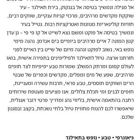
אל מנילה ונמשיך בטיסה אל בנגקוק, בירת תאילנד – עיר
שוקקת מקדשים מרהיבים, מרכזי קניות ענקיים, שווקים רבים,
חוויות קולינאריות מגוונות ואטרקציות רבות. נטייל בעיר
ונמשיך בטיסה אל פוקט ומשם נצא לשייט אל קו פי פי – גן עדן
קטן המונה 7 איים מרהיבים ביופיים בים אנדמן. נהנה מימי
נופש באי, נשוב לפוקט ונהנה מיום של שייט בין האיים לפני
חזרתנו ארצה. טיול לתאילנד ולפיליפינים בתפירה אישית, בואו
לעולם קסום ומרתק המשלב שמורות טבע יפיפיות לצד חופים
מרהיבים, שפע של מים ומפלים, מקדשים וכפרים של שבטי
הרים ושווקים תוססים, טבע פראי, תרבות עשירה ומעניינת,
חופים לבנים ומי תכלת צלולים. אנו מציעים מעטפת שירותים
רחבה בהתאמה אישית, בליווי נהג ומדריך פרטי דובר אנגלית,
שיאפשרו לכם להנות מחווית טיול בלתי נשכחת, בקצב ובסגנון
שלכם.
גיאוגרפי • טבע • נופש בתאילנד