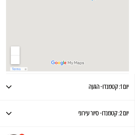
יום 1: קטמנדו- הגעה
שלום
אני הנציגה
יום 2: קטמנדו- סיור עירוני
הוירטואלית של
מוסקט! צריך עזרה?
התחל שיחה.