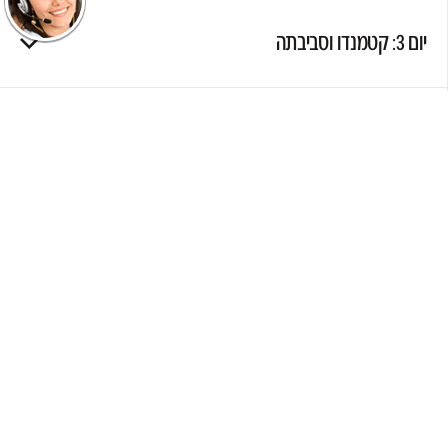
יום 3: קטמנדו וסביבתה
יום 4: קטמנדו- הפארק הלאומי צ'יטוואן
יום 5: צ'יטוואן
יום 6: צ'יטוואן- פוקרה
יום 7: פוקרה וסביבתה