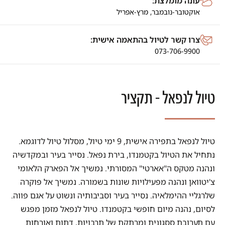
עונה מומלצת:
אוקטובר-נובמבר, מרץ-אפריל
צרו קשר לטיול בהתאמה אישית:
073-706-9900
טיול לנפאל - תקציר
טיול לנפאל בתפירה אישית, 9 ימי טיול, מסלול טיול לדוגמא.
נתחיל את הטיול בקטמנדו, בירת נפאל. נסייר בעיר ובמקדשיה
ונהנה מטקס ה"אארטי" המסורתי. נמשיך אל הפארק הלאומי
צ'יטוואן ונהנה מפעילויות שונות בשמורה. נמשיך אל פוקרה
שלרגליי ההימלאיה. נסייר בעיר וסביבותיה ונשוט על אגם פווה.
לסיום, נהנה מיום חופשי בקטמנדו. טיול לנפאל מזמן מפגש
עם תערובת ססגונית ומרתקת של תרבויות, דתות ואורחות