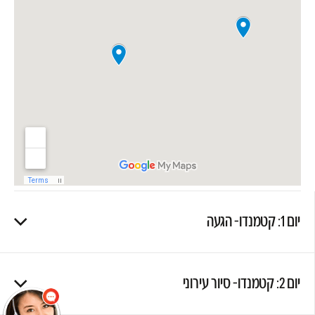
יום 1: קטמנדו- הגעה
שלום
אני הנציגה
הוירטואלית של
מוסקט! צריך עזרה?
התחל שיחה.
יום 2: קטמנדו- סיור עירוני