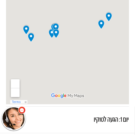
שלום
אני הנציגה
הוירטואלית של
מוסקט! צריך עזרה?
התחל שיחה.
יום 1: הגעה לטוקיו