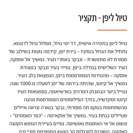
טיול ליפן - תקציר
טיול ליפן בתפירה אישית, 11 ימי טיול, מסלול טיול לדוגמא.
נתחיל את הטיול בטוקיו – בירת יפן, קידמה נועזת בשילוב של
מסורת לא מתפשרת – ונבקר באתרי העיר. נמשיך אל אוסקה,
העיר השלישית בגודלה ביפן. נסייר בעיר ונבקר במצודת
אוסקה – מהטירות המפורסמות ביפן, הנמצאת בלב העיר.
נמשיך אל קיוטו, שהיתה בירתה של יפן למעלה מ-1000 שנה.
נטייל ביער הבמבוק המרהיב בארשיאמה, בסמטאות העיר
קיוטו ומקדשיה, בדרך הפילוסופים המפורסמת ונהנה
מהשתתפות בטקס תה מסורתי, נבקר בנארה ונראה איילים
מטיילים בנחת בעיר. נמשיך אל אוקאימה – "כפר האסמים" –
ונשוט אל אי האומנות נאושימה. נסיים בעיירת הנופש הקטנה
האקונה, השוכנת למרגלות הר הגעש המפורסם פוג'י ובה