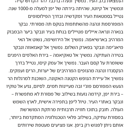
הנמצאת בלב העיר. נמשיך ונעלה ברכבל להר הקדוש קויה
ונמשיך אל קיוטו, שהיתה בירתה של יפן למעלה מ-1000 שנה.
נטייל בסמטאות העיר ומקדשיה ובדרך הפילוסופים
המפורסמת ונהנה מהשתתפות בטקס תה מסורתי. נבקר
בנארה ונראה איילים מטיילים בנחת בעיר ונבקר ביער הבמבוק
המרהיב בארשיאמה. נמשיך אל הירושימה, נשוט אל האי
מיאג'ימה ונבקר בפארק השלום. נמשיך אל קאנזאווה ונבקר
בטירה העתיקה. נמשיך אל טאקיאמה – בירת האלפים היפנים
ששומרת על קסם העבר. נמשיך אל עמק קיסו, נטייל בדרך
הנקסנדו ונהנה מהנופים המרהיבים של יערות, הרים ועמקים.
נמשיך אל עיירת הנופש הקטנה האקונה, השוכנת למרגלות הר
הגעש המפורסם פוג'י ובה מעיינות חמים. לסיום, נגיע אל טוקיו
– בירת יפן, קידמה נועזת בשילוב של מסורת לא מתפשרת –
ונבקר באתרי העיר. טיול ליפן בתפירה אישית, לארץ השמש
העולה. חובק בתוכו חוויה תרבותית מרתקת המושרשת
במסורת עתיקה, בשילוב פלאי הטכנולוגיה המתקדמת ביותר,
אותם ניתן לפגוש רק ביפן. אנו מציעים מעטפת שירותים