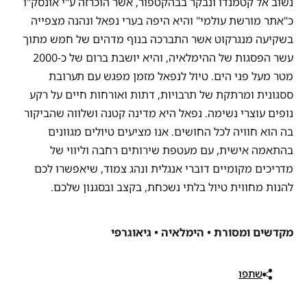
נשוב אל קטמנדו ונבקר בבהקטפור, אשר הוכרזה ע"י אונסק"ו
כ"אתר מורשת עולמי" והיא היפה בערי נפאל ונהנה מצפייה
בשקיעה מנגרקוט אשר התברכה בנוף מדהים של חמש מתוך
עשר הפסגות של ההימלאיה, והיא יושבת ברום של כ-2000
מטר מעל פני הים. טיול לנפאל מזמן מפגש עם תערובת
ססגונית ומרתקת של תרבויות, דתות ואורחות חיים על רקע
נופים עוצרי נשימה. נפאל היא מדינה קטנה ושלווה שהביקור
בה הוא חוויה לכל החושים. אנו מציעים טיולים מגוונים
בהתאמה אישית, עם מעטפת שירותים רחבה וליווי של
מדריכים מקומיים דוברי אנגלית ונהג צמוד, שיאפשרו לכם
להנות מחווית טיול בלתי נשכחת, בקצב ובסגנון שלכם.
מקדשים ומסורת • הימלאיה • גיאוגרפי
שתפו