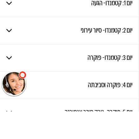
יום 1: קטמנדו- הגעה
יום 2: קטמנדו- סיור עירוני
שלום
אני הנציגה
הוירטואלית של
מוסקט! צריך עזרה?
יום 3: קטמנדו- פוקרה
התחל שיחה.
יום 4: פוקרה וסביבתה
יום 5: פוקרה- טרק סובב אנפורנה