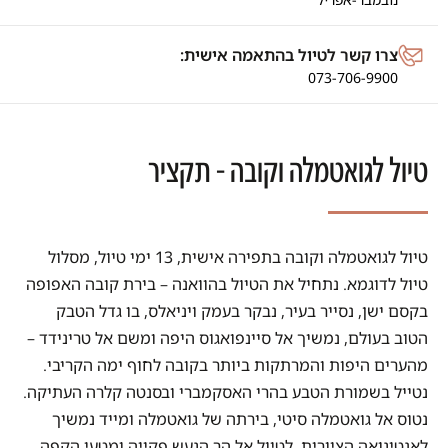
צרו קשר לטיול בהתאמה אישית:
073-706-9900
טיול לגואטמלה וקובה - תקציר
טיול לגואטמלה וקובה בתפירה אישית, 13 ימי טיול, מסלול
טיול לדוגמא. נתחיל את הטיול בהוואנה – בירת קובה האפופה
בקסם ישן, נסייר בעיר, נבקר בעמק ויניאלס, בו גדל הטבק
הטוב בעולם, נמשיך אל סיינפואגוס היפה ומשם אל טרינידד –
מהערים היפות והמרתקות ביותר בקובה לחוף ימה הקריבי.
נטייל בשמורת הטבע בהרי האסקמברי ובסנטה קלרה העתיקה.
נטוס אל גואטמלה סיטי, בירתה של גואטמלה ומייד נמשיך
לאנטיגואה הציורית, לטיול אל הר הגעש פקייה ומטעי הקפה.