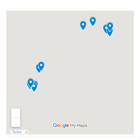
שלום
אני הנציגה
הוירטואלית של
מוסקט! צריך עזרה?