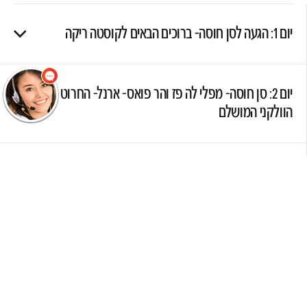
שלום
אני הנציגה
הוירטואלית של
יום 1: הגעה לסן חוסה- ברוכים הבאים לקוסטה ריקה
מוסקט! צריך עזרה?
התחל שיחה.
יום 2: סן חוסה- מפלי לה פז והר פואס- ארנל- החרוט
הוולקני המושלם
יום 3: ארנל- גשרים תלויים- לה פורטונה- שמורת ארנל-
המעיינות החמים של טבקון
יום 4: ארנל- מונטוורדה- סיור לילי