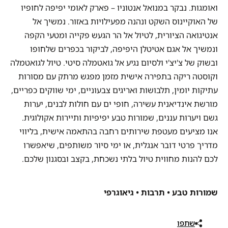
ואומגות. נבקר במנואל אנטוניו – פארק לאומי יפיפה לחופיו
של האוקיינוס השקט ונהנה מפעילויות באזור. נמשיך אל
אנטיגואה הציורית, לטיול אל הר הגעש פקייה ומטעי הקפה
ונמשיך אל אגם אטיטלן היפיפה, לביקור בכפרים שלחופו
ובשוק של צ'יצ'י ולסיום נגיע אל גואטמלה סיטי. טיול לגואטמלה
וקוסטה ריקה בתפירה אישית מזמן מפגש מרתק עם מסורות
עתיקות יומין, תלבושות ואריגים צבעוניים, ימי שווקים כפריים,
מורשת אינדיאנית עשירה, חופי ים עם חולות לבנים, יערות
גשם ויערות עננים, שמורות טבע יפיפיות ותיירות אקולוגית.
אנו מציעים מעטפת שירותים רחבה בהתאמה אישית, בליווי
מדריך פרטי דובר אנגלית, או ימי סיור משותפים, שיאפשרו
לכם להנות מחווית טיול בלתי נשכחת, בקצב ובסגנון שלכם.
שמורות טבע • תרבות • גיאוגרפי
שתפו