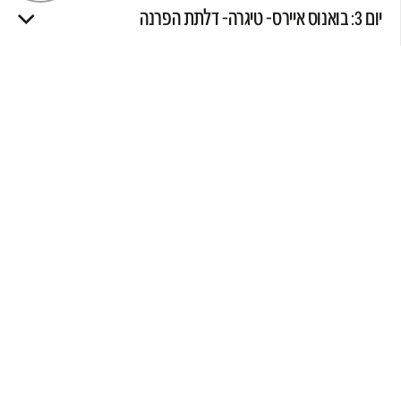
יום 3: בואנוס איירס- טיגרה- דלתת הפרנה
יום 4: בואנוס איירס- ברילוצ'ה- המעגל הקטן
יום 5: ברילוצ'ה- שבעת האגמים
יום 6: ברילוצ'ה- הר הטרונדור והקרחון השחור
יום 7: ברילוצ'ה- אל קלפאטה- קרחון פריטו מורנו