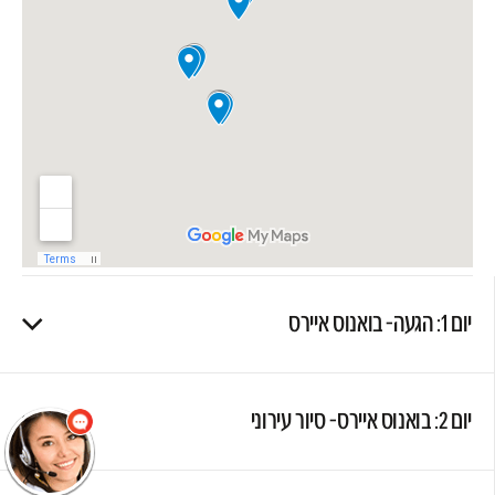
שלום
אני הנציגה
יום 1: הגעה- בואנוס איירס
הוירטואלית של
מוסקט! צריך עזרה?
התחל שיחה.
יום 2: בואנוס איירס- סיור עירוני