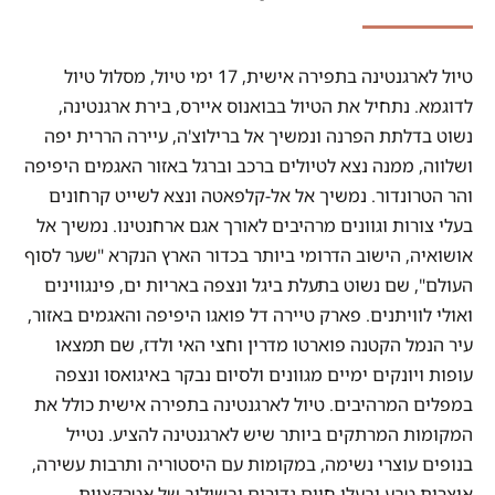
טיול לארגנטינה בתפירה אישית, 17 ימי טיול, מסלול טיול
לדוגמא. נתחיל את הטיול בבואנוס איירס, בירת ארגנטינה,
נשוט בדלתת הפרנה ונמשיך אל ברילוצ'ה, עיירה הררית יפה
ושלווה, ממנה נצא לטיולים ברכב וברגל באזור האגמים היפיפה
והר הטרונדור. נמשיך אל אל-קלפאטה ונצא לשייט קרחונים
בעלי צורות וגוונים מרהיבים לאורך אגם ארחנטינו. נמשיך אל
אושואיה, הישוב הדרומי ביותר בכדור הארץ הנקרא "שער לסוף
העולם", שם נשוט בתעלת ביגל ונצפה באריות ים, פינגווינים
ואולי לוויתנים. פארק טיירה דל פואגו היפיפה והאגמים באזור,
עיר הנמל הקטנה פוארטו מדרין וחצי האי ולדז, שם תמצאו
עופות ויונקים ימיים מגוונים ולסיום נבקר באיגואסו ונצפה
במפלים המרהיבים. טיול לארגנטינה בתפירה אישית כולל את
המקומות המרתקים ביותר שיש לארגנטינה להציע. נטייל
בנופים עוצרי נשימה, במקומות עם היסטוריה ותרבות עשירה,
אוצרות טבע ובעלי חיים נדירים ובשילוב של אטרקציות