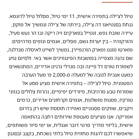
טיול לצ'ילה בתפירה אישית, 11 ימי טיול, מסלול טיול לדוגמא.
ננחת בסנטיאגו דה צ'ילה, בירתה של צ'ילה ונמשיך אל פוקון,
עיירה שובת נפש, ונטייל בפארקים ויה ריקה ובו הר געש פעיל,
והורקוהיו – בין יערות גשם, מפלים, אגמים ונופים מדהימים.
פוארטו מונט ופארק הורנפיירן, נמשיך לשייט לאיסלה מגדלנה,
שם נהנה מצפייה במושבות הפינגווינים אשר באי. ולסיום נגיע
לשמורת טורס דל פיינה ובה מגדלי גרניט אדירים, המתנשאים
כמעט אנכית לגובה של למעלה מ-2,000 מ' מעל הערבה
הפטגונית. טיול לצ'ילה – בתפירה אישית מציע מסע אל
שמורות טבע מרהיבות, פיורדים יפיפיים, נהרות צלולים בגווני
טורקיז, פסגות מושלגות, אגמים וקרחונים אדירים, כרמים
ויקבים, שווקים ססגוניים ואווירה תוססת שיש רק בדרום
אמריקה. אנו מציעים מעטפת שירותים רחבה בהתאמה
אישית, בליווי מדריך פרטי דובר אנגלית, או ימי סיור משותפים,
שיאפשרו לכם להנות מחווית טיול בלתי נשכחת, בקצב ובסגנון