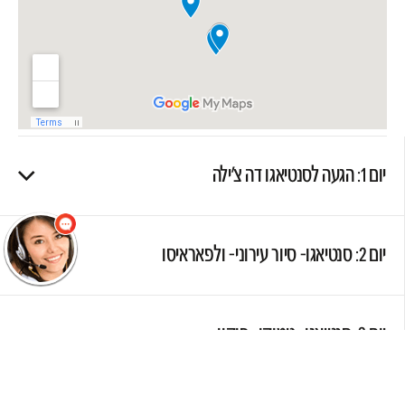
שלום
אני הנציגה
הוירטואלית של
מוסקט! צריך עזרה?
יום 1: הגעה לסנטיאגו דה צ'ילה
התחל שיחה.
יום 2: סנטיאגו- סיור עירוני- ולפאראיסו
יום 3: סנטיאגו- טמוקו- פוקון