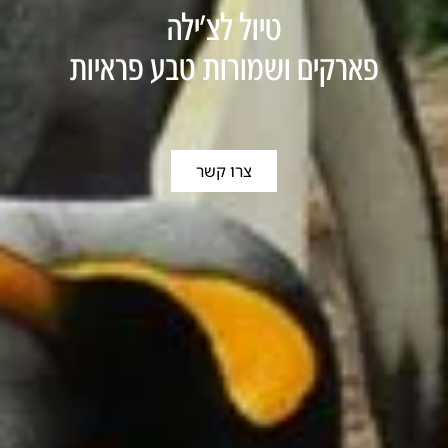
טיול לצ'ילה
פארקים ושמורות טבע פראיות
צרו קשר